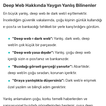
Deep Web Hakkında Yaygın Yanlış Bilinenler
En büyük yanlış, deep web ile dark web'i eşitlemektir.
İncelediğim güvenlik vakalarında, çoğu kişinin günlük kullandığı
e-posta ve bankacılığı tehlikeli bir yerle karıştırdığını gördüm.
"Deep web = dark web":
Yanlış; dark web, deep
web'in çok küçük bir parçasıdır.
"Deep web yasa dışıdır":
Yanlış; çoğu deep web
içeriği sizin e-postanız ve bankanızdır.
"Buzdağı görseli gerçeği yansıtır":
Abartılıdır;
deep web'in çoğu sıradan, korunan içeriktir.
"Oraya yanlışlıkla düşersiniz":
Dark web'e erişmek
özel yazılım ve bilinçli adım gerektirir.
Yanlış anlamaların çoğu, korku temelli haberlerden ve
sansasyonel buzdağı görsellerinden beslenir; oysa deep