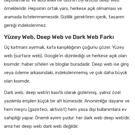
depolamanız ve abonelikli bir dizinin oynatıcısı deep web
örnekleridir. Hepsinin ortak yanı, herkese açık olmaması ve
aramada listelenmemesidir. Gizlilik gerektiren içerik, tasarım
gereği indekslenmez.
Yüzey Web, Deep Web ve Dark Web Farkı
Üç katmanı ayırmak, kafa karışıklığının çoğunu çözer. Yüzey
web (surface web), Google'ın dizinlediği ve herkese açık olan
kısımdır; haber siteleri ve bloglar buradadır. Deep web ise giriş
veya ödeme arkasındaki, indekslenmemiş ve çok daha büyük
olan kısımdır.
Dark web, deep web'in kasıtlı olarak gizlenmiş, yalnız özel
yazılımla erişilen küçük bir alt kümesidir. Anonimliğe dayanır ve
hem meşru (gazeteci, aktivist) hem yasa dışı kullanımlara ev
sahipliği yapar. Önemli ayrım şudur: her dark web deep web'dir,
ama her deep web dark web değildir.