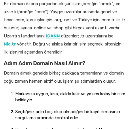
Bir domain iki ana parçadan oluşur: isim (örneğin "ornek") ve
uzantı (örneğin ".com"). Yaygın uzantılar arasında genel ve
ticari .com, kuruluşlar için .org, .net ve Türkiye için .com.tr ile .tr
bulunur; ayrıca .online ve .shop gibi birçok yeni uzantı vardır.
Uzantı standartlarını
ICANN
düzenler; .tr uzantılarını ise
Nic.tr
yönetir. Doğru ve akılda kalır bir isim seçmek, sitenizin
ilk izlenimi açısından önemlidir.
Adım Adım Domain Nasıl Alınır?
Domain almak genelde birkaç dakikada tamamlanır ve domain
çoğu zaman hemen aktif olur. İşlem şu adımlardan oluşur:
Markanıza uygun, kısa, akılda kalır ve yazımı kolay bir isim
belirleyin.
Seçtiğiniz adın boş olup olmadığını bir kayıt firmasının
sorgulama aracında kontrol edin.