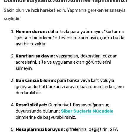
Dolandırıldıysanız Adım Adım Ne Yapmalısınız?
Sakin olun ve hızlı hareket edin. Yapmanız gerekenler sırasıyla
şöyledir:
Hemen durun:
daha fazla para yatırmayın; "kurtarma
için son bir ödeme" isteyenlere kanmayın, çünkü bu da
ayrı bir tuzaktır.
Kanıtları saklayın:
yazışmaları, dekontları, cüzdan
adreslerini, site ve uygulama ekran görüntülerini
silmeyin.
Bankanıza bildirin:
para banka veya kart yoluyla
gittiyse derhal bankanızı arayın; bazı durumlarda işlem
durdurulabilir.
Resmî şikâyet:
Cumhuriyet Başsavcılığına suç
duyurusunda bulunun;
Siber Suçlarla Mücadele
birimlerine de başvurabilirsiniz.
Hesaplarınızı koruyun:
şifrelerinizi değiştirin, 2FA