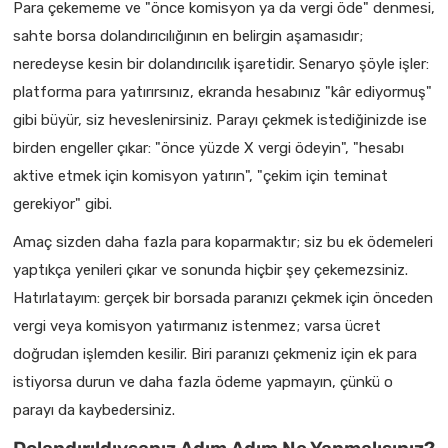
Para çekememe ve "önce komisyon ya da vergi öde" denmesi,
sahte borsa dolandırıcılığının en belirgin aşamasıdır;
neredeyse kesin bir dolandırıcılık işaretidir. Senaryo şöyle işler:
platforma para yatırırsınız, ekranda hesabınız "kâr ediyormuş"
gibi büyür, siz heveslenirsiniz. Parayı çekmek istediğinizde ise
birden engeller çıkar: "önce yüzde X vergi ödeyin", "hesabı
aktive etmek için komisyon yatırın", "çekim için teminat
gerekiyor" gibi.
Amaç sizden daha fazla para koparmaktır; siz bu ek ödemeleri
yaptıkça yenileri çıkar ve sonunda hiçbir şey çekemezsiniz.
Hatırlatayım: gerçek bir borsada paranızı çekmek için önceden
vergi veya komisyon yatırmanız istenmez; varsa ücret
doğrudan işlemden kesilir. Biri paranızı çekmeniz için ek para
istiyorsa durun ve daha fazla ödeme yapmayın, çünkü o
parayı da kaybedersiniz.