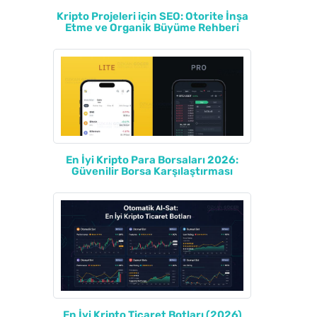
Kripto Projeleri için SEO: Otorite İnşa
Etme ve Organik Büyüme Rehberi
En İyi Kripto Para Borsaları 2026:
Güvenilir Borsa Karşılaştırması
En İyi Kripto Ticaret Botları (2026)