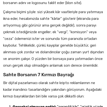
borsanın adını ve logosunu taklit eder (klon site).
Çalışma biçimi şöyle: sizi yüksek kâr vaatleriyle para yatırmaya
ikna eder, hesabınızda sahte "kârlar" gösterir (ekranda para
artıyormuş gibi görünür ama gerçek değildir), sonra parayı
çekmek istediğinizde engeller; ek "vergi", "komisyon" veya
"ceza" ödemenizi ister ve sonunda tüm paranızla ortadan
kaybolur. Tehlikelidir, çünkü kayıplar genelde büyüktür, geri
alınması çok zordur ve dolandırıcılar çoğu zaman yurt dışından
ve anonim çalışır. O yüzden bir borsaya para yatırmadan önce
onun gerçek olup olmadığını anlamak son derece önemlidir.
Sahte Borsanın 7 Kırmızı Bayrağı
Bir dijital pazarlamacı olarak sahte kripto reklamlarının ne
kadar inandırıcı tasarlandığını yakından görüyorum. Aşağıdaki
kırmızı bayraklardan biri bile varsa çok dikkatli olun:
Gerçekçi olmayan getiri:
"garantili kâr", "günlük yüzde