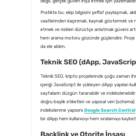
değil, gerçek güven inşa etmek için yazılmalıdır
Pratikte bu; ekip bilgisini şeffaf paylaşmak, akı
vaatlerinden kaçınmak, kaynak göstermek ve ne
etmek ve riskleri dürüstçe anlatmak güveni artır
hem arama motoru gözünde güçlendirir. Proje 
da ele aldım.
Teknik SEO (dApp, JavaScrip
Teknik SEO, kripto projelerinde çoğu zaman ihmal
içeriği JavaScript ile yükleyen dApp yapıları kul
sayfaların düzgün taranabilir ve indekslenebili
doğru başlık etiketleri ve yapısal veri (schema)
indekslenme yapısını
Google Search Central
bir dApp hem kullanıcıyı hem sıralamayı kaybetti
Backlink ve Otorite İnşası