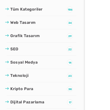
Tüm Kategoriler
186
Web Tasarım
34
Grafik Tasarım
29
SEO
22
Sosyal Medya
14
Teknoloji
23
Kripto Para
38
Dijital Pazarlama
17