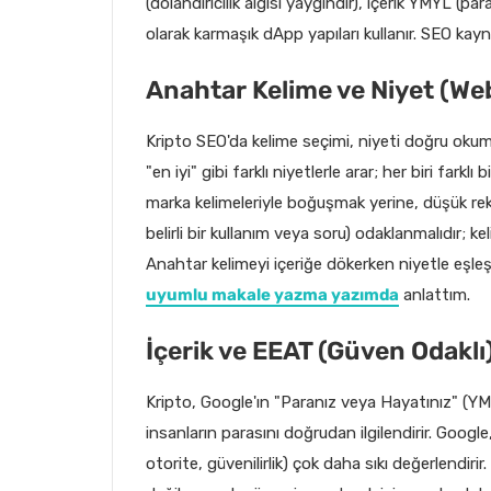
(dolandırıcılık algısı yaygındır), içerik YMYL (p
olarak karmaşık dApp yapıları kullanır. SEO kay
Anahtar Kelime ve Niyet (Web
Kripto SEO'da kelime seçimi, niyeti doğru okumakl
"en iyi" gibi farklı niyetlerle arar; her biri farkl
marka kelimeleriyle boğuşmak yerine, düşük rek
belirli bir kullanım veya soru) odaklanmalıdır; k
Anahtar kelimeyi içeriğe dökerken niyetle eşle
uyumlu makale yazma yazımda
anlattım.
İçerik ve EEAT (Güven Odaklı
Kripto, Google'ın "Paranız veya Hayatınız" (YM
insanların parasını doğrudan ilgilendirir. Googl
otorite, güvenilirlik) çok daha sıkı değerlendirir