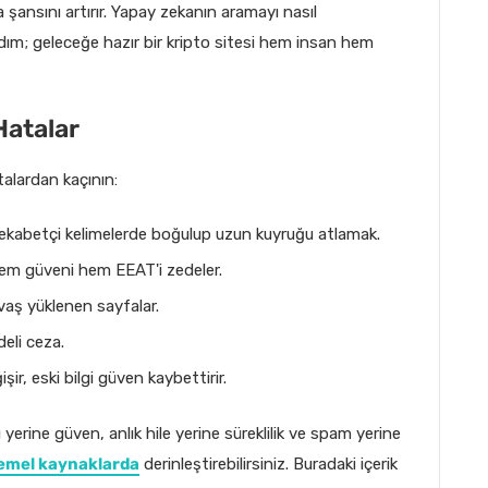
şansını artırır. Yapay zekanın aramayı nasıl
dım; geleceğe hazır bir kripto sitesi hem insan hem
Hatalar
talardan kaçının:
ekabetçi kelimelerde boğulup uzun kuyruğu atlamak.
 hem güveni hem EEAT'i zedeler.
ş yüklenen sayfalar.
deli ceza.
işir, eski bilgi güven kaybettirir.
 yerine güven, anlık hile yerine süreklilik ve spam yerine
emel kaynaklarda
derinleştirebilirsiniz. Buradaki içerik