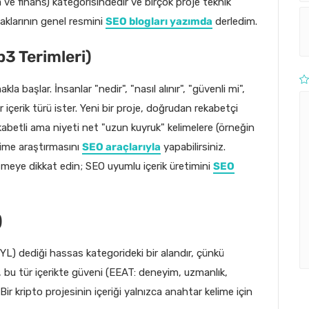
ara ve finans) kategorisindedir ve birçok proje teknik
naklarının genel resmini
SEO blogları yazımda
derledim.
3 Terimleri)
a başlar. İnsanlar "nedir", "nasıl alınır", "güvenli mi",
ı bir içerik türü ister. Yeni bir proje, doğrudan rekabetçi
abetli ama niyeti net "uzun kuyruk" kelimelere (örneğin
elime araştırmasını
SEO araçlarıyla
yapabilirsiniz.
şmeye dikkat edin; SEO uyumlu içerik üretimini
SEO
)
YL) dediği hassas kategorideki bir alandır, çünkü
e, bu tür içerikte güveni (EEAT: deneyim, uzmanlık,
. Bir kripto projesinin içeriği yalnızca anahtar kelime için