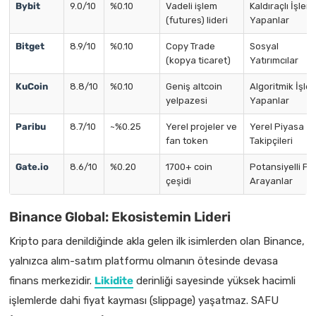
Bybit
9.0/10
%0.10
Vadeli işlem
Kaldıraçlı İşlem
(futures) lideri
Yapanlar
Bitget
8.9/10
%0.10
Copy Trade
Sosyal
(kopya ticaret)
Yatırımcılar
KuCoin
8.8/10
%0.10
Geniş altcoin
Algoritmik İşle
yelpazesi
Yapanlar
Paribu
8.7/10
~%0.25
Yerel projeler ve
Yerel Piyasa
fan token
Takipçileri
Gate.io
8.6/10
%0.20
1700+ coin
Potansiyelli Pr
çeşidi
Arayanlar
Binance Global: Ekosistemin Lideri
Kripto para denildiğinde akla gelen ilk isimlerden olan Binance,
yalnızca alım-satım platformu olmanın ötesinde devasa
finans merkezidir.
Likidite
derinliği sayesinde yüksek hacimli
işlemlerde dahi fiyat kayması (slippage) yaşatmaz. SAFU