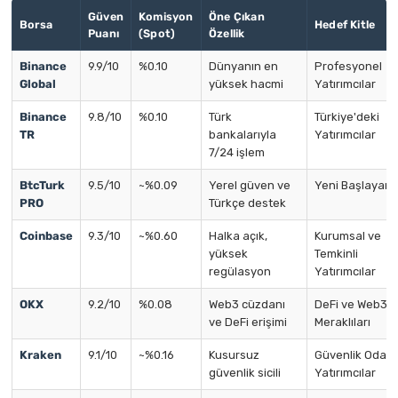
Güven
Komisyon
Öne Çıkan
Borsa
Hedef Kitle
Puanı
(Spot)
Özellik
Binance
9.9/10
%0.10
Dünyanın en
Profesyonel
Global
yüksek hacmi
Yatırımcılar
Binance
9.8/10
%0.10
Türk
Türkiye'deki
TR
bankalarıyla
Yatırımcılar
7/24 işlem
BtcTurk
9.5/10
~%0.09
Yerel güven ve
Yeni Başlayanl
PRO
Türkçe destek
Coinbase
9.3/10
~%0.60
Halka açık,
Kurumsal ve
yüksek
Temkinli
regülasyon
Yatırımcılar
OKX
9.2/10
%0.08
Web3 cüzdanı
DeFi ve Web3
ve DeFi erişimi
Meraklıları
Kraken
9.1/10
~%0.16
Kusursuz
Güvenlik Odaklı
güvenlik sicili
Yatırımcılar