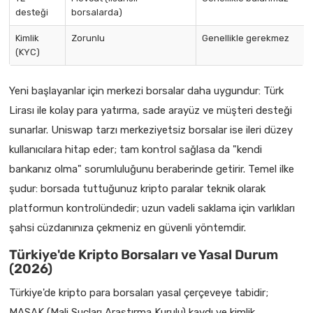
desteği
borsalarda)
Kimlik
Zorunlu
Genellikle gerekmez
(KYC)
Yeni başlayanlar için merkezi borsalar daha uygundur: Türk
Lirası ile kolay para yatırma, sade arayüz ve müşteri desteği
sunarlar. Uniswap tarzı merkeziyetsiz borsalar ise ileri düzey
kullanıcılara hitap eder; tam kontrol sağlasa da "kendi
bankanız olma" sorumluluğunu beraberinde getirir. Temel ilke
şudur: borsada tuttuğunuz kripto paralar teknik olarak
platformun kontrolündedir; uzun vadeli saklama için varlıkları
şahsi cüzdanınıza çekmeniz en güvenli yöntemdir.
Türkiye'de Kripto Borsaları ve Yasal Durum
(2026)
Türkiye'de kripto para borsaları yasal çerçeveye tabidir;
MASAK (Mali Suçları Araştırma Kurulu) kaydı ve kimlik