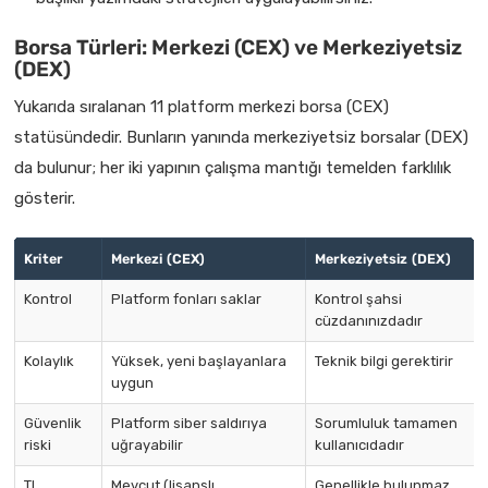
Borsa Türleri: Merkezi (CEX) ve Merkeziyetsiz
(DEX)
Yukarıda sıralanan 11 platform merkezi borsa (CEX)
statüsündedir. Bunların yanında merkeziyetsiz borsalar (DEX)
da bulunur; her iki yapının çalışma mantığı temelden farklılık
gösterir.
Kriter
Merkezi (CEX)
Merkeziyetsiz (DEX)
Kontrol
Platform fonları saklar
Kontrol şahsi
cüzdanınızdadır
Kolaylık
Yüksek, yeni başlayanlara
Teknik bilgi gerektirir
uygun
Güvenlik
Platform siber saldırıya
Sorumluluk tamamen
riski
uğrayabilir
kullanıcıdadır
TL
Mevcut (lisanslı
Genellikle bulunmaz