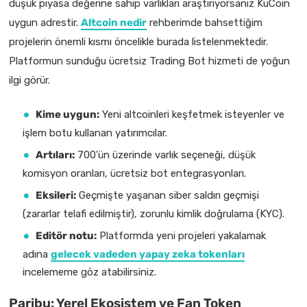
düşük piyasa değerine sahip varlıkları araştırıyorsanız KuCoin
uygun adrestir.
Altcoin nedir
rehberimde bahsettiğim
projelerin önemli kısmı öncelikle burada listelenmektedir.
Platformun sunduğu ücretsiz Trading Bot hizmeti de yoğun
ilgi görür.
Kime uygun:
Yeni altcoinleri keşfetmek isteyenler ve
işlem botu kullanan yatırımcılar.
Artıları:
700'ün üzerinde varlık seçeneği, düşük
komisyon oranları, ücretsiz bot entegrasyonları.
Eksileri:
Geçmişte yaşanan siber saldırı geçmişi
(zararlar telafi edilmiştir), zorunlu kimlik doğrulama (KYC).
Editör notu:
Platformda yeni projeleri yakalamak
adına
gelecek vadeden yapay zeka tokenları
incelememe göz atabilirsiniz.
Paribu: Yerel Ekosistem ve Fan Token