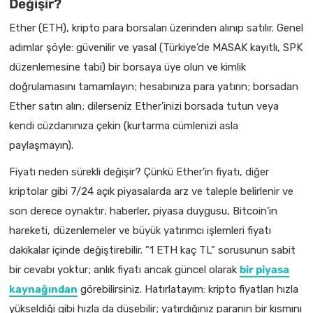
Değişir?
Ether (ETH), kripto para borsaları üzerinden alınıp satılır. Genel
adımlar şöyle: güvenilir ve yasal (Türkiye'de MASAK kayıtlı, SPK
düzenlemesine tabi) bir borsaya üye olun ve kimlik
doğrulamasını tamamlayın; hesabınıza para yatırın; borsadan
Ether satın alın; dilerseniz Ether'inizi borsada tutun veya
kendi cüzdanınıza çekin (kurtarma cümlenizi asla
paylaşmayın).
Fiyatı neden sürekli değişir? Çünkü Ether'in fiyatı, diğer
kriptolar gibi 7/24 açık piyasalarda arz ve taleple belirlenir ve
son derece oynaktır; haberler, piyasa duygusu, Bitcoin'in
hareketi, düzenlemeler ve büyük yatırımcı işlemleri fiyatı
dakikalar içinde değiştirebilir. "1 ETH kaç TL" sorusunun sabit
bir cevabı yoktur; anlık fiyatı ancak güncel olarak
bir piyasa
kaynağından
görebilirsiniz. Hatırlatayım: kripto fiyatları hızla
yükseldiği gibi hızla da düşebilir; yatırdığınız paranın bir kısmını