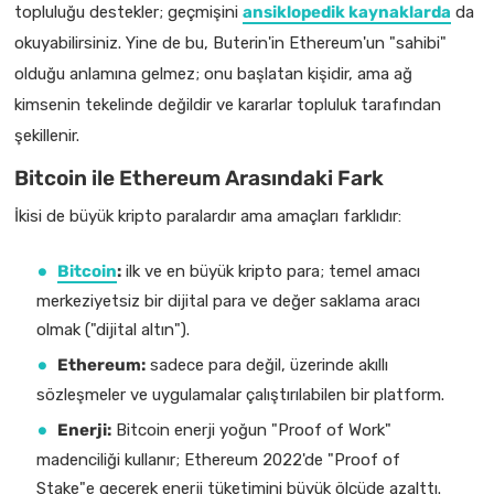
topluluğu destekler; geçmişini
ansiklopedik kaynaklarda
da
okuyabilirsiniz. Yine de bu, Buterin'in Ethereum'un "sahibi"
olduğu anlamına gelmez; onu başlatan kişidir, ama ağ
kimsenin tekelinde değildir ve kararlar topluluk tarafından
şekillenir.
Bitcoin ile Ethereum Arasındaki Fark
İkisi de büyük kripto paralardır ama amaçları farklıdır:
Bitcoin
:
ilk ve en büyük kripto para; temel amacı
merkeziyetsiz bir dijital para ve değer saklama aracı
olmak ("dijital altın").
Ethereum:
sadece para değil, üzerinde akıllı
sözleşmeler ve uygulamalar çalıştırılabilen bir platform.
Enerji:
Bitcoin enerji yoğun "Proof of Work"
madenciliği kullanır; Ethereum 2022'de "Proof of
Stake"e geçerek enerji tüketimini büyük ölçüde azalttı.