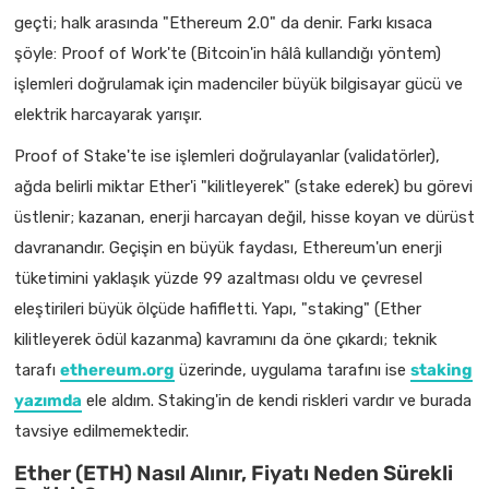
geçti; halk arasında "Ethereum 2.0" da denir. Farkı kısaca
şöyle: Proof of Work'te (Bitcoin'in hâlâ kullandığı yöntem)
işlemleri doğrulamak için madenciler büyük bilgisayar gücü ve
elektrik harcayarak yarışır.
Proof of Stake'te ise işlemleri doğrulayanlar (validatörler),
ağda belirli miktar Ether'i "kilitleyerek" (stake ederek) bu görevi
üstlenir; kazanan, enerji harcayan değil, hisse koyan ve dürüst
davranandır. Geçişin en büyük faydası, Ethereum'un enerji
tüketimini yaklaşık yüzde 99 azaltması oldu ve çevresel
eleştirileri büyük ölçüde hafifletti. Yapı, "staking" (Ether
kilitleyerek ödül kazanma) kavramını da öne çıkardı; teknik
tarafı
ethereum.org
üzerinde, uygulama tarafını ise
staking
yazımda
ele aldım. Staking'in de kendi riskleri vardır ve burada
tavsiye edilmemektedir.
Ether (ETH) Nasıl Alınır, Fiyatı Neden Sürekli