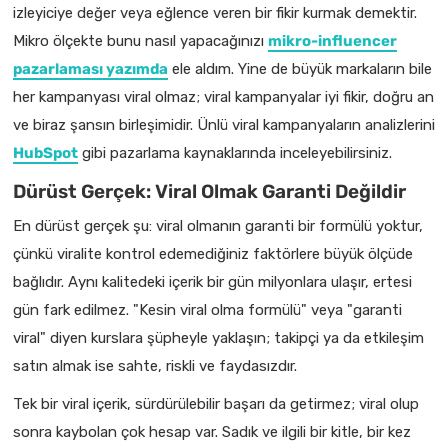
izleyiciye değer veya eğlence veren bir fikir kurmak demektir.
Mikro ölçekte bunu nasıl yapacağınızı
mikro-influencer
pazarlaması yazımda
ele aldım. Yine de büyük markaların bile
her kampanyası viral olmaz; viral kampanyalar iyi fikir, doğru an
ve biraz şansın birleşimidir. Ünlü viral kampanyaların analizlerini
HubSpot
gibi pazarlama kaynaklarında inceleyebilirsiniz.
Dürüst Gerçek: Viral Olmak Garanti Değildir
En dürüst gerçek şu: viral olmanın garanti bir formülü yoktur,
çünkü viralite kontrol edemediğiniz faktörlere büyük ölçüde
bağlıdır. Aynı kalitedeki içerik bir gün milyonlara ulaşır, ertesi
gün fark edilmez. "Kesin viral olma formülü" veya "garanti
viral" diyen kurslara şüpheyle yaklaşın; takipçi ya da etkileşim
satın almak ise sahte, riskli ve faydasızdır.
Tek bir viral içerik, sürdürülebilir başarı da getirmez; viral olup
sonra kaybolan çok hesap var. Sadık ve ilgili bir kitle, bir kez