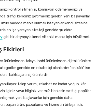
arkanızı kontrol etmenizi, komisyon ödememenizi ve
ında trafiği kendiniz getirmeniz gerekir. Yeni başlayanlar
n, uzun vadede marka kurmak isteyenler kendi sitesine
rda en işe yarayan strateji genelde şu oldu:
fy
gibi bir altyapıyla kendi sitenizi marka için büyütmek.
 Fikirleri
 ürünlerinden takıya, hobi ürünlerinden dijital ürünlere
ategoriler genelde en rekabetçi olanlardır; "en kârlı" ise
en, farklılaşan niş ürünlerdir.
yanıtlayın: talep var mı, rekabet ne kadar yoğun, kâr
in ilginiz veya bilginiz var mı? Herkesin sattığı popüler
zmanlaşmak yeni başlayanlar için genelde daha
ktur; başarı ürün, pazarlama ve hizmetin birleşimidir.