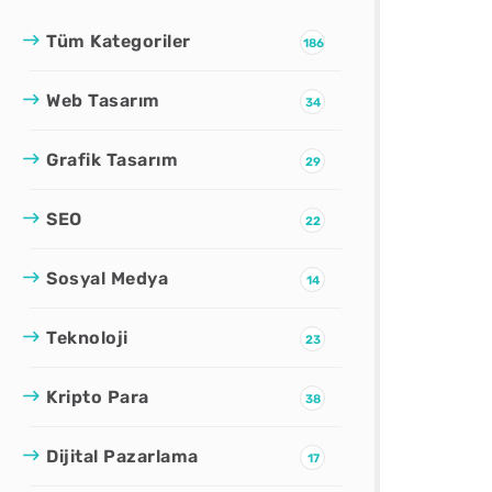
Tüm Kategoriler
186
Web Tasarım
34
Grafik Tasarım
29
SEO
22
Sosyal Medya
14
Teknoloji
23
Kripto Para
38
Dijital Pazarlama
17