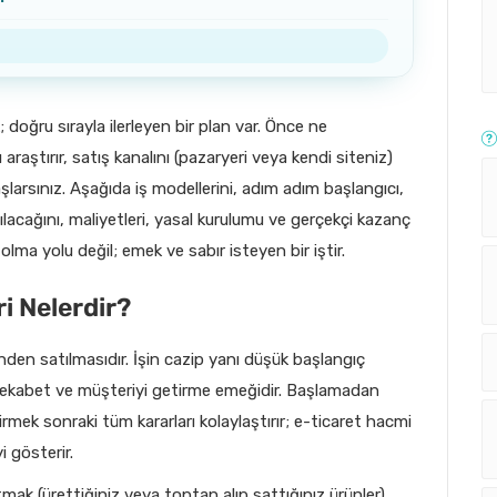
; doğru sırayla ilerleyen bir plan var. Önce ne
 araştırır, satış kanalını (pazaryeri veya kendi siteniz)
larsınız. Aşağıda iş modellerini, adım adım başlangıcı,
tılacağını, maliyetleri, yasal kurulumu ve gerçekçi kazanç
 olma yolu değil; emek ve sabır isteyen bir iştir.
ri Nelerdir?
nden satılmasıdır. İşin cazip yanı düşük başlangıç
e rekabet ve müşteriyi getirme emeğidir. Başlamadan
irmek sonraki tüm kararları kolaylaştırır; e-ticaret hacmi
i gösterir.
mak (ürettiğiniz veya toptan alıp sattığınız ürünler),