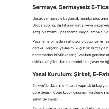
Sermaye, Sermayesiz E-Ticar
Düşük sermayeyle başlamak mümkündür, ama "t
Dropshipping, dijital ürün satışı veya pazaryer
satış platformu, pazarlama, kargo, ambalaj ve 
Pazarlama olmadan satış zor olduğu için en az
gerekir. Gerçekçi yaklaşım, küçük bir bütçeyle 
harcamadan büyük kazanç" vaatleri genelde abar
riskinizi düşük tutan bir modelle başlayın ve 
Yasal Kurulum: Şirket, E-Fat
Türkiye'de düzenli e-ticaret yapmak birkaç ya
göre değişir. Çoğu küçük girişimci, kurulumu ni
şirketiyle başlar.
Temel başlıklar şunlardır: vergi mükellefiyeti v