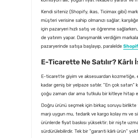
Kendi siteniz (Shopify, ikas, Ticimax gibi) m
müşteri verisine sahip olmanızı sağlar; karşılığ
için pazaryeri hızlı satış ve öğrenme sağlarke
de yatırım yapar. Danışmanlık verdiğim markala
pazaryerinde satışa başlayıp, paralelde
Shopi
E-Ticarette Ne Satılır? Kârlı İş
E-ticarette giyim ve aksesuardan kozmetiğe, ev
kadar geniş bir yelpaze satılır. "En çok satan" k
çoğu zaman dar ama tutkulu bir kitleye hitap ed
Doğru ürünü seçmek için birkaç soruyu birlikte 
marjı uygun mu, tedarik ve kargo kolay mı ve siz
ürünlerde fiyat baskısı yüksektir; bir nişte u
sürdürülebilirdir. Tek bir "garanti kârlı ürün" yo