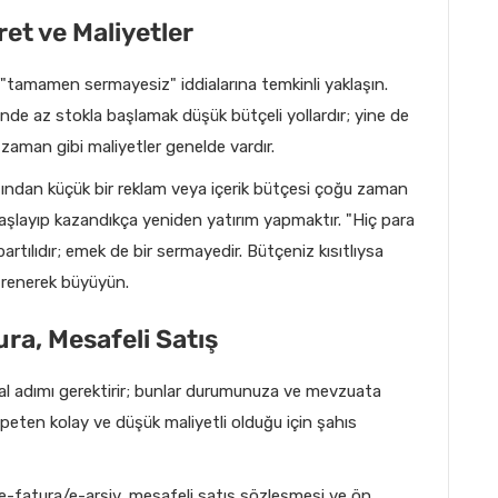
et ve Maliyetler
amamen sermayesiz" iddialarına temkinli yaklaşın.
inde az stokla başlamak düşük bütçeli yollardır; yine de
zaman gibi maliyetler genelde vardır.
ından küçük bir reklam veya içerik bütçesi çoğu zaman
başlayıp kazandıkça yeniden yatırım yapmaktır. "Hiç para
tılıdır; emek de bir sermayedir. Bütçeniz kısıtlıysa
öğrenerek büyüyün.
ura, Mesafeli Satış
sal adımı gerektirir; bunlar durumunuza ve mevzuata
speten kolay ve düşük maliyetli olduğu için şahıs
e e-fatura/e-arşiv, mesafeli satış sözleşmesi ve ön