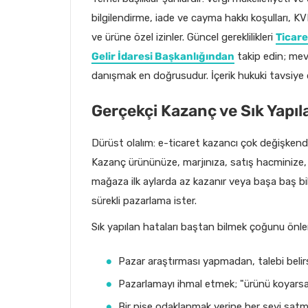
bilgilendirme, iade ve cayma hakkı koşulları, KV
ve ürüne özel izinler. Güncel gereklilikleri
Ticare
Gelir İdaresi Başkanlığından
takip edin; mev
danışmak en doğrusudur. İçerik hukuki tavsiye değ
Gerçekçi Kazanç ve Sık Yapıl
Dürüst olalım: e-ticaret kazancı çok değişkend
Kazanç ürününüze, marjınıza, satış hacminize,
mağaza ilk aylarda az kazanır veya başa baş 
sürekli pazarlama ister.
Sık yapılan hataları baştan bilmek çoğunu önle
Pazar araştırması yapmadan, talebi belirs
Pazarlamayı ihmal etmek; "ürünü koyarsam
Bir nişe odaklanmak yerine her şeyi sat