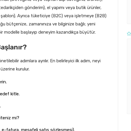
edarikçiden gönderim), el yapımı veya butik ürünler,
k, şablon). Ayrıca tüketiciye (B2C) veya işletmeye (B2B)
uğu bütçenize, zamanınıza ve bilginize bağlı; yeni
 bir modelle başlayıp deneyim kazandıkça büyütür.
Başlanır?
ilebilir adımlara ayrılır. En belirleyici ilk adım, neyi
üzerine kurulur.
rin.
edef kitle.
.
siteniz mi?
, e-fatura, mesafeli satış sözleşmesi).