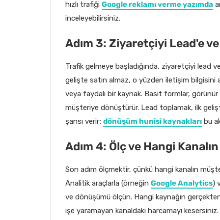
hızlı trafiği
Google reklamı verme yazımda
an
inceleyebilirsiniz.
Adım 3: Ziyaretçiyi Lead'e v
Trafik gelmeye başladığında, ziyaretçiyi lead ve
gelişte satın almaz, o yüzden iletişim bilgisini 
veya faydalı bir kaynak. Basit formlar, görünür i
müşteriye dönüştürür. Lead toplamak, ilk geliş
şansı verir;
dönüşüm hunisi kaynakları
bu akı
Adım 4: Ölç ve Hangi Kanalın
Son adım ölçmektir, çünkü hangi kanalın müşter
Analitik araçlarla (örneğin
Google Analytics
) 
ve dönüşümü ölçün. Hangi kaynağın gerçekten 
işe yaramayan kanaldaki harcamayı kesersiniz. 