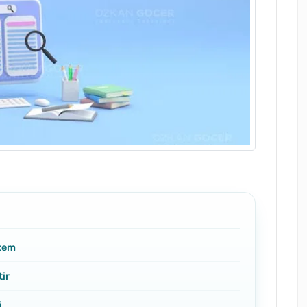
stem
ir
i