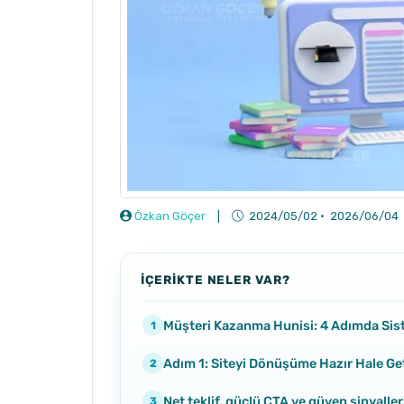
Özkan Göçer
|
2024/05/02
·
2026/06/04
İÇERİKTE NELER VAR?
Müşteri Kazanma Hunisi: 4 Adımda Si
Adım 1: Siteyi Dönüşüme Hazır Hale Get
Net teklif, güçlü CTA ve güven sinyaller