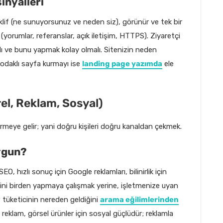
inyalleri
eklif (ne sunuyorsunuz ve neden siz), görünür ve tek bir
 (yorumlar, referanslar, açık iletişim, HTTPS). Ziyaretçi
lı ve bunu yapmak kolay olmalı. Sitenizin neden
odaklı sayfa kurmayı ise
landing page yazımda
ele
rel, Reklam, Sosyal)
rmeye gelir; yani doğru kişileri doğru kanaldan çekmek.
ygun?
EO, hızlı sonuç için Google reklamları, bilinirlik için
sini birden yapmaya çalışmak yerine, işletmenize uyan
 tüketicinin nereden geldiğini
arama eğilimlerinden
le reklam, görsel ürünler için sosyal güçlüdür; reklamla