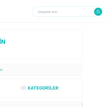
İN
ri
KATEGORİLER