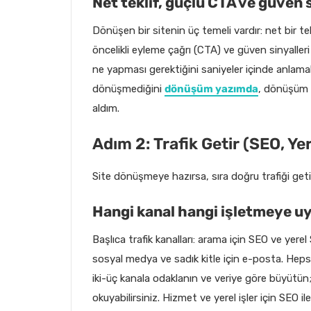
Net teklif, güçlü CTA ve güven s
Dönüşen bir sitenin üç temeli vardır: net bir t
öncelikli eyleme çağrı (CTA) ve güven sinyalleri
ne yapması gerektiğini saniyeler içinde anlama
dönüşmediğini
dönüşüm yazımda
, dönüşüm 
aldım.
Adım 2: Trafik Getir (SEO, Ye
Site dönüşmeye hazırsa, sıra doğru trafiği geti
Hangi kanal hangi işletmeye u
Başlıca trafik kanalları: arama için SEO ve yerel S
sosyal medya ve sadık kitle için e-posta. Hep
iki-üç kanala odaklanın ve veriye göre büyütün;
okuyabilirsiniz. Hizmet ve yerel işler için SEO i