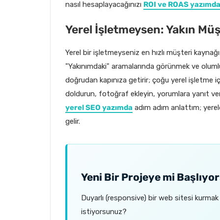
nasıl hesaplayacağınızı
ROI ve ROAS yazımd
Yerel İşletmeysen: Yakın Mü
Yerel bir işletmeyseniz en hızlı müşteri kaynağı
"Yakınımdaki" aramalarında görünmek ve olumlu
doğrudan kapınıza getirir; çoğu yerel işletme için
doldurun, fotoğraf ekleyin, yorumlara yanıt ver
yerel SEO yazımda
adım adım anlattım; yereld
gelir.
Yeni Bir Projeye mi Başlıy
Duyarlı (responsive) bir web sitesi kurm
istiyorsunuz?