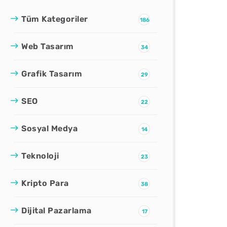
Tüm Kategoriler
186
Web Tasarım
34
Grafik Tasarım
29
SEO
22
Sosyal Medya
14
Teknoloji
23
Kripto Para
38
Dijital Pazarlama
17