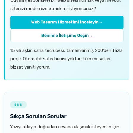
Duyarlı (responsive) bir web sitesi kurmak veya mevcut
sitenizi modernize etmek mi istiyorsunuz?
Web Tasarım Hizmetimi İnceleyin
→
Benimle İletişime Geçin
→
15 yılı aşkın saha tecrübesi, tamamlanmış 200'den fazla
proje. Otomatik satış hunisi yoktur; tüm mesajları
bizzat yanıtlıyorum.
SSS
Sıkça Sorulan Sorular
Yazıyı atlayıp doğrudan cevaba ulaşmak isteyenler için