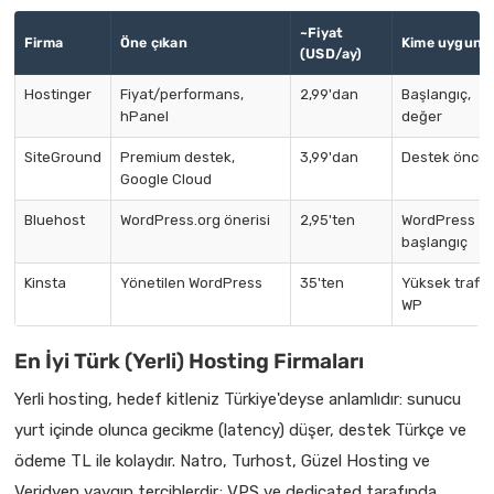
~Fiyat
Firma
Öne çıkan
Kime uygun
(USD/ay)
Hostinger
Fiyat/performans,
2,99'dan
Başlangıç,
hPanel
değer
SiteGround
Premium destek,
3,99'dan
Destek önceli
Google Cloud
Bluehost
WordPress.org önerisi
2,95'ten
WordPress
başlangıç
Kinsta
Yönetilen WordPress
35'ten
Yüksek trafik
WP
En İyi Türk (Yerli) Hosting Firmaları
Yerli hosting, hedef kitleniz Türkiye'deyse anlamlıdır: sunucu
yurt içinde olunca gecikme (latency) düşer, destek Türkçe ve
ödeme TL ile kolaydır. Natro, Turhost, Güzel Hosting ve
Veridyen yaygın tercihlerdir; VPS ve dedicated tarafında