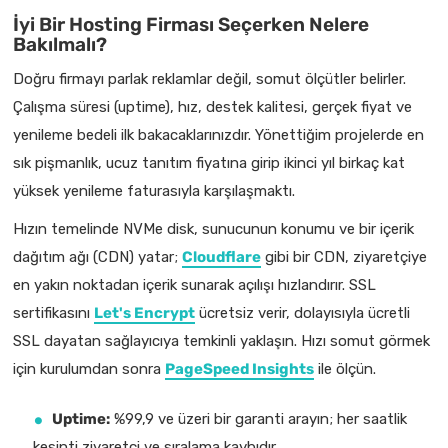
İyi Bir Hosting Firması Seçerken Nelere
Bakılmalı?
Doğru firmayı parlak reklamlar değil, somut ölçütler belirler.
Çalışma süresi (uptime), hız, destek kalitesi, gerçek fiyat ve
yenileme bedeli ilk bakacaklarınızdır. Yönettiğim projelerde en
sık pişmanlık, ucuz tanıtım fiyatına girip ikinci yıl birkaç kat
yüksek yenileme faturasıyla karşılaşmaktı.
Hızın temelinde NVMe disk, sunucunun konumu ve bir içerik
dağıtım ağı (CDN) yatar;
Cloudflare
gibi bir CDN, ziyaretçiye
en yakın noktadan içerik sunarak açılışı hızlandırır. SSL
sertifikasını
Let's Encrypt
ücretsiz verir, dolayısıyla ücretli
SSL dayatan sağlayıcıya temkinli yaklaşın. Hızı somut görmek
için kurulumdan sonra
PageSpeed Insights
ile ölçün.
Uptime:
%99,9 ve üzeri bir garanti arayın; her saatlik
kesinti ziyaretçi ve sıralama kaybıdır.