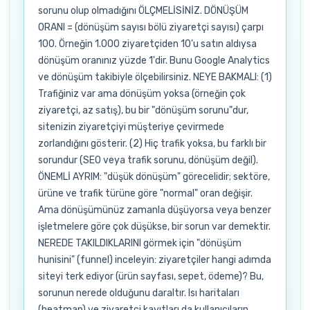
sorunu olup olmadığını ÖLÇMELİSİNİZ. DÖNÜŞÜM
ORANI = (dönüşüm sayısı bölü ziyaretçi sayısı) çarpı
100. Örneğin 1.000 ziyaretçiden 10'u satın aldıysa
dönüşüm oranınız yüzde 1'dir. Bunu Google Analytics
ve dönüşüm takibiyle ölçebilirsiniz. NEYE BAKMALI: (1)
Trafiğiniz var ama dönüşüm yoksa (örneğin çok
ziyaretçi, az satış), bu bir "dönüşüm sorunu"dur,
sitenizin ziyaretçiyi müşteriye çevirmede
zorlandığını gösterir. (2) Hiç trafik yoksa, bu farklı bir
sorundur (SEO veya trafik sorunu, dönüşüm değil).
ÖNEMLİ AYRIM: "düşük dönüşüm" görecelidir; sektöre,
ürüne ve trafik türüne göre "normal" oran değişir.
Ama dönüşümünüz zamanla düşüyorsa veya benzer
işletmelere göre çok düşükse, bir sorun var demektir.
NEREDE TAKILDIKLARINI görmek için "dönüşüm
hunisini" (funnel) inceleyin: ziyaretçiler hangi adımda
siteyi terk ediyor (ürün sayfası, sepet, ödeme)? Bu,
sorunun nerede olduğunu daraltır. Isı haritaları
(heatmap) ve ziyaretçi kayıtları da kullanıcıların