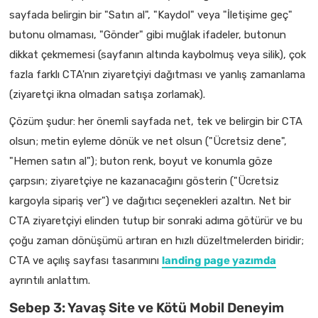
sayfada belirgin bir "Satın al", "Kaydol" veya "İletişime geç"
butonu olmaması, "Gönder" gibi muğlak ifadeler, butonun
dikkat çekmemesi (sayfanın altında kaybolmuş veya silik), çok
fazla farklı CTA'nın ziyaretçiyi dağıtması ve yanlış zamanlama
(ziyaretçi ikna olmadan satışa zorlamak).
Çözüm şudur: her önemli sayfada net, tek ve belirgin bir CTA
olsun; metin eyleme dönük ve net olsun ("Ücretsiz dene",
"Hemen satın al"); buton renk, boyut ve konumla göze
çarpsın; ziyaretçiye ne kazanacağını gösterin ("Ücretsiz
kargoyla sipariş ver") ve dağıtıcı seçenekleri azaltın. Net bir
CTA ziyaretçiyi elinden tutup bir sonraki adıma götürür ve bu
çoğu zaman dönüşümü artıran en hızlı düzeltmelerden biridir;
CTA ve açılış sayfası tasarımını
landing page yazımda
ayrıntılı anlattım.
Sebep 3: Yavaş Site ve Kötü Mobil Deneyim