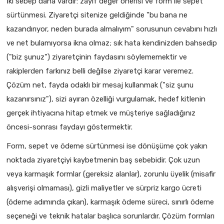
İki sebep daha vardır: zayıf değer önerisi ve form ile sepet
sürtünmesi. Ziyaretçi sitenize geldiğinde "bu bana ne
kazandırıyor, neden burada almalıyım" sorusunun cevabını hızlı
ve net bulamıyorsa ikna olmaz; sık hata kendinizden bahsedip
("biz şunuz") ziyaretçinin faydasını söylememektir ve
rakiplerden farkınız belli değilse ziyaretçi karar veremez.
Çözüm net, fayda odaklı bir mesaj kullanmak ("siz şunu
kazanırsınız"), sizi ayıran özelliği vurgulamak, hedef kitlenin
gerçek ihtiyacına hitap etmek ve müşteriye sağladığınız
öncesi-sonrası faydayı göstermektir.
Form, sepet ve ödeme sürtünmesi ise dönüşüme çok yakın
noktada ziyaretçiyi kaybetmenin baş sebebidir. Çok uzun
veya karmaşık formlar (gereksiz alanlar), zorunlu üyelik (misafir
alışverişi olmaması), gizli maliyetler ve sürpriz kargo ücreti
(ödeme adımında çıkan), karmaşık ödeme süreci, sınırlı ödeme
seçeneği ve teknik hatalar başlıca sorunlardır. Çözüm formları