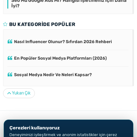
Seo Mu Google Ads Mi? Hangisi İşletmeniz İçin Daha
İyi?
BU KATEGORIDE POPÜLER
Nasıl Influencer Olunur? Sıfırdan 2026 Rehberi
En Popüler Sosyal Medya Platformları (2026)
Sosyal Medya Nedir Ve Neleri Kapsar?
Yukarı Çık
Çerezleri kullanıyoruz
© 2010-2026
Özkan Göçer
Aydınlatma Metni
Çerez Politikası
Deneyiminizi iyileştirmek ve anonim istatistikler için çerez