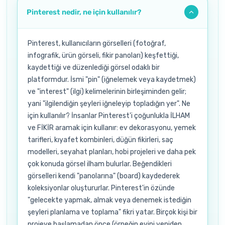
Pinterest nedir, ne için kullanılır?
Pinterest, kullanıcıların görselleri (fotoğraf,
infografik, ürün görseli, fikir panoları) keşfettiği,
kaydettiği ve düzenlediği görsel odaklı bir
platformdur. İsmi "pin" (iğnelemek veya kaydetmek)
ve "interest" (ilgi) kelimelerinin birleşiminden gelir;
yani "ilgilendiğin şeyleri iğneleyip topladığın yer". Ne
için kullanılır? İnsanlar Pinterest'i çoğunlukla İLHAM
ve FİKİR aramak için kullanır: ev dekorasyonu, yemek
tarifleri, kıyafet kombinleri, düğün fikirleri, saç
modelleri, seyahat planları, hobi projeleri ve daha pek
çok konuda görsel ilham bulurlar. Beğendikleri
görselleri kendi "panolarına" (board) kaydederek
koleksiyonlar oluştururlar. Pinterest'in özünde
"gelecekte yapmak, almak veya denemek istediğin
şeyleri planlama ve toplama" fikri yatar. Birçok kişi bir
projeye başlamadan önce (örneğin evini yeniden