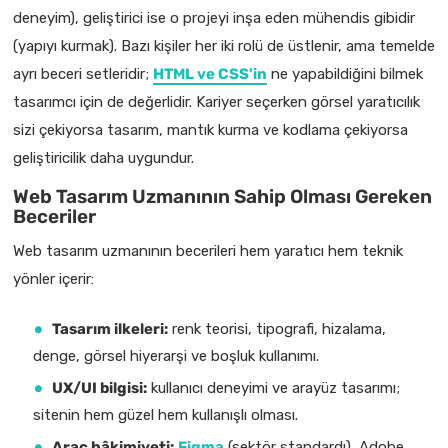
deneyim), geliştirici ise o projeyi inşa eden mühendis gibidir
(yapıyı kurmak). Bazı kişiler her iki rolü de üstlenir, ama temelde
ayrı beceri setleridir;
HTML ve CSS'in
ne yapabildiğini bilmek
tasarımcı için de değerlidir. Kariyer seçerken görsel yaratıcılık
sizi çekiyorsa tasarım, mantık kurma ve kodlama çekiyorsa
geliştiricilik daha uygundur.
Web Tasarım Uzmanının Sahip Olması Gereken
Beceriler
Web tasarım uzmanının becerileri hem yaratıcı hem teknik
yönler içerir:
Tasarım ilkeleri:
renk teorisi, tipografi, hizalama,
denge, görsel hiyerarşi ve boşluk kullanımı.
UX/UI bilgisi:
kullanıcı deneyimi ve arayüz tasarımı;
sitenin hem güzel hem kullanışlı olması.
Araç hâkimiyeti:
Figma
(sektör standardı), Adobe