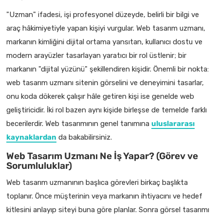
"Uzman" ifadesi, işi profesyonel düzeyde, belirli bir bilgi ve
araç hâkimiyetiyle yapan kişiyi vurgular. Web tasarım uzmanı,
markanın kimliğini dijital ortama yansıtan, kullanıcı dostu ve
modern arayüzler tasarlayan yaratıcı bir rol üstlenir; bir
markanın "dijital yüzünü" şekillendiren kişidir. Önemli bir nokta:
web tasarım uzmanı sitenin görselini ve deneyimini tasarlar,
onu koda dökerek çalışır hâle getiren kişi ise genelde web
geliştiricidir. İki rol bazen aynı kişide birleşse de temelde farklı
becerilerdir. Web tasarımının genel tanımına
uluslararası
kaynaklardan
da bakabilirsiniz.
Web Tasarım Uzmanı Ne İş Yapar? (Görev ve
Sorumluluklar)
Web tasarım uzmanının başlıca görevleri birkaç başlıkta
toplanır. Önce müşterinin veya markanın ihtiyacını ve hedef
kitlesini anlayıp siteyi buna göre planlar. Sonra görsel tasarımı