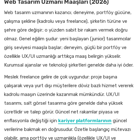
Web Tasarım Uzmanı Maaşları (2026)
Web tasarım uzmanının kazancı; deneyime, portföy gücüne,
çalışma şekline (kadrolu veya freelance), şirketin türüne ve
şehre göre değişir; o yüzden sabit bir rakam vermek doğru
olmaz. Genel eğilim şudur: yeni başlayan (junior) tasarımcılar
giriş seviyesi maaşla başlar; deneyim, güçlü bir portföy ve
özellikle UX/UI uzmanlığı arttıkça maaş belirgin yükselir.
Kurumsal ajanslar ve teknoloji şirketleri genelde daha iyi öder.
Meslek freelance gelire de çok uygundur: proje başına
çalışarak veya yurt dışı müşterilere döviz bazlı hizmet vererek
kadrolu maaşın üzerinde kazanmak mümkündür. UX/UI
tasarımı, salt görsel tasarıma göre genelde daha yüksek
ücretlidir ve talep görür. Güncel net rakamlar piyasa ve
enflasyonla değiştiği için
kariyer platformlarının
güncel
verilerine bakmak en doğrusudur. Özetle başlangıç mütevazı
olabilir, ama portföy ve uzmanlıkla (özellikle UX/UI ve