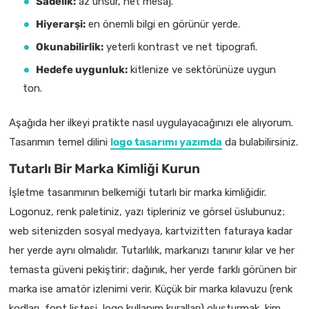
Sadelik:
az unsur, net mesaj.
Hiyerarşi:
en önemli bilgi en görünür yerde.
Okunabilirlik:
yeterli kontrast ve net tipografi.
Hedefe uygunluk:
kitlenize ve sektörünüze uygun
ton.
Aşağıda her ilkeyi pratikte nasıl uygulayacağınızı ele alıyorum.
Tasarımın temel dilini
logo tasarımı yazımda
da bulabilirsiniz.
Tutarlı Bir Marka Kimliği Kurun
İşletme tasarımının belkemiği tutarlı bir marka kimliğidir.
Logonuz, renk paletiniz, yazı tipleriniz ve görsel üslubunuz;
web sitenizden sosyal medyaya, kartvizitten faturaya kadar
her yerde aynı olmalıdır. Tutarlılık, markanızı tanınır kılar ve her
temasta güveni pekiştirir; dağınık, her yerde farklı görünen bir
marka ise amatör izlenimi verir. Küçük bir marka kılavuzu (renk
kodları, font listesi, logo kullanım kuralları) oluşturmak, kim