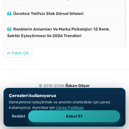
Ücretsiz Telifsiz Stok Görsel Siteleri
Renklerin Anlamları Ve Marka Psikolojisi: 12 Renk,
Sektör Eşleştirmesi Ve 2026 Trendleri
Yukarı Çık
© 2010-2026
Özkan Göçer
Aydınlatma Metni
Çerez Politikası
Çerezleri kullanıyoruz
Growth Engineer ve dijital pazarlama uzmanı. İçerik ve reklamlar yatırım
Deneyiminizi iyileştirmek ve anonim istatistikler için çerez
tavsiyesi niteliği taşımaz.
kullanıyoruz. Ayrıntılar için
Çerez Politikası
Reddet
Kabul Et