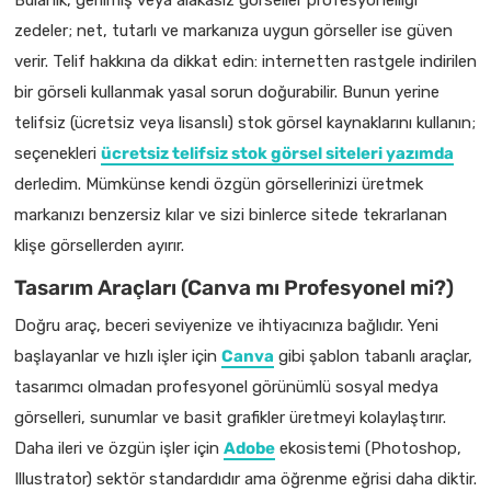
Bulanık, gerilmiş veya alakasız görseller profesyonelliği
zedeler; net, tutarlı ve markanıza uygun görseller ise güven
verir. Telif hakkına da dikkat edin: internetten rastgele indirilen
bir görseli kullanmak yasal sorun doğurabilir. Bunun yerine
telifsiz (ücretsiz veya lisanslı) stok görsel kaynaklarını kullanın;
seçenekleri
ücretsiz telifsiz stok görsel siteleri yazımda
derledim. Mümkünse kendi özgün görsellerinizi üretmek
markanızı benzersiz kılar ve sizi binlerce sitede tekrarlanan
klişe görsellerden ayırır.
Tasarım Araçları (Canva mı Profesyonel mi?)
Doğru araç, beceri seviyenize ve ihtiyacınıza bağlıdır. Yeni
başlayanlar ve hızlı işler için
Canva
gibi şablon tabanlı araçlar,
tasarımcı olmadan profesyonel görünümlü sosyal medya
görselleri, sunumlar ve basit grafikler üretmeyi kolaylaştırır.
Daha ileri ve özgün işler için
Adobe
ekosistemi (Photoshop,
Illustrator) sektör standardıdır ama öğrenme eğrisi daha diktir.