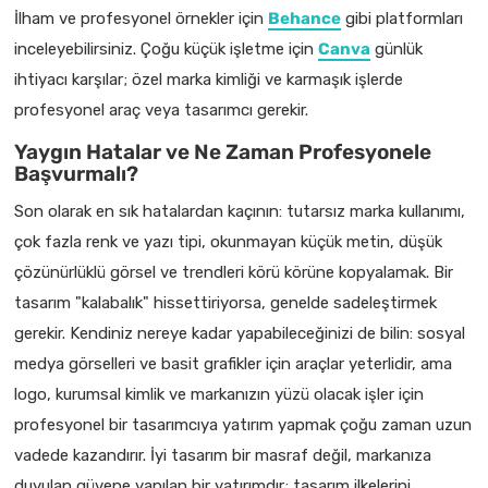
İlham ve profesyonel örnekler için
Behance
gibi platformları
inceleyebilirsiniz. Çoğu küçük işletme için
Canva
günlük
ihtiyacı karşılar; özel marka kimliği ve karmaşık işlerde
profesyonel araç veya tasarımcı gerekir.
Yaygın Hatalar ve Ne Zaman Profesyonele
Başvurmalı?
Son olarak en sık hatalardan kaçının: tutarsız marka kullanımı,
çok fazla renk ve yazı tipi, okunmayan küçük metin, düşük
çözünürlüklü görsel ve trendleri körü körüne kopyalamak. Bir
tasarım "kalabalık" hissettiriyorsa, genelde sadeleştirmek
gerekir. Kendiniz nereye kadar yapabileceğinizi de bilin: sosyal
medya görselleri ve basit grafikler için araçlar yeterlidir, ama
logo, kurumsal kimlik ve markanızın yüzü olacak işler için
profesyonel bir tasarımcıya yatırım yapmak çoğu zaman uzun
vadede kazandırır. İyi tasarım bir masraf değil, markanıza
duyulan güvene yapılan bir yatırımdır; tasarım ilkelerini